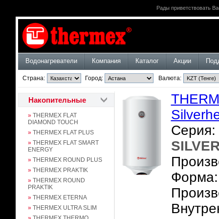
Рады приветствовать Ва
Водонагреватели
Компания
Каталог
Акции
Под
Страна:
Город:
Валюта:
THERM
Накопительные
Silverh
»
THERMEX FLAT
DIAMOND TOUCH
Серия:
»
THERMEX FLAT PLUS
SILVE
»
THERMEX FLAT SMART
ENERGY
Произв
»
THERMEX ROUND PLUS
»
THERMEX PRAKTIK
Форма:
»
THERMEX ROUND
PRAKTIK
Произв
»
THERMEX ETERNA
Внутре
»
THERMEX ULTRA SLIM
»
THERMEX THERMO