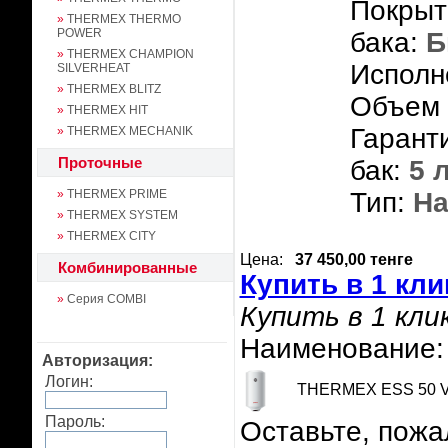
Покрыт
»
THERMEX THERMO
POWER
бака:
Б
»
THERMEX CHAMPION
Исполн
SILVERHEAT
»
THERMEX BLITZ
Объем 
»
THERMEX HIT
Гарант
»
THERMEX MECHANIK
Проточные
бак:
5 
»
THERMEX PRIME
Тип:
На
»
THERMEX SYSTEM
»
THERMEX CITY
Цена:
37 450,00 тенге
Комбинированные
Купить в 1 кли
»
Серия COMBI
Купить в 1 кли
Наименование:
Авторизация:
Логин:
THERMEX ESS 50 V 
Пароль:
Оставьте, пожа