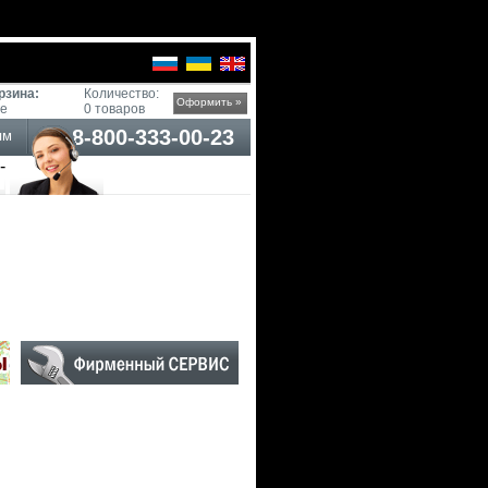
рзина:
Количество:
Оформить »
ге
0 товаров
8-800-333-00-23
ям
-