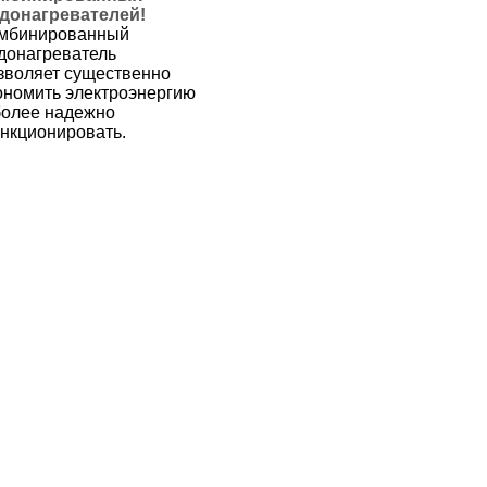
донагревателей!
мбинированный
донагреватель
зволяет существенно
ономить электроэнергию
более надежно
нкционировать.