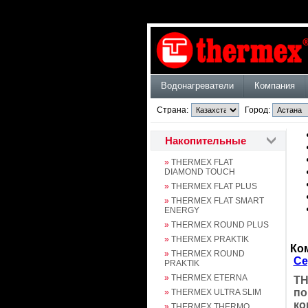
Водонагреватели
Компания
Страна:
Город:
Накопительные
»
THERMEX FLAT
DIAMOND TOUCH
»
THERMEX FLAT PLUS
»
THERMEX FLAT SMART
ENERGY
»
THERMEX ROUND PLUS
»
THERMEX PRAKTIK
Ко
»
THERMEX ROUND
Се
PRAKTIK
»
THERMEX ETERNA
TH
по
»
THERMEX ULTRA SLIM
ко
»
THERMEX THERMO