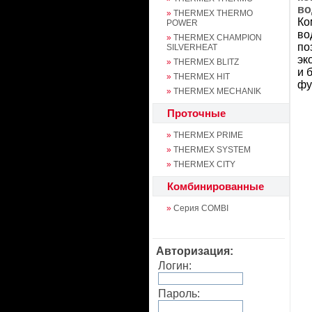
во
»
THERMEX THERMO
Ко
POWER
во
»
THERMEX CHAMPION
по
SILVERHEAT
эк
»
THERMEX BLITZ
и 
»
THERMEX HIT
фу
»
THERMEX MECHANIK
Проточные
»
THERMEX PRIME
»
THERMEX SYSTEM
»
THERMEX CITY
Комбинированные
»
Серия COMBI
Авторизация:
Логин:
Пароль: