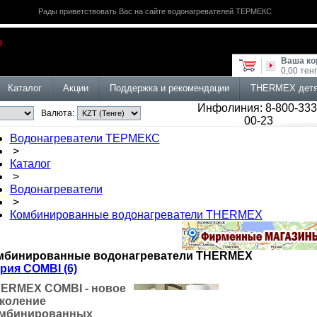
Рады приветствовать Вас на сайте водонагревателей ТЕРМЕКС
Ваша ко
0,00 тен
Каталог
Акции
Поддержка и рекомендации
THERMEX дет
Инфолиния: 8-800-333
Валюта:
00-23
Водонагреватели ТЕРМЕКС
>
Каталог
>
Водонагреватели
>
Комбинированные водонагреватели THERMEX
мбинированные водонагреватели THERMEX
рия COMBI (6)
ERMEX COMBI - новое
коление
мбинированных