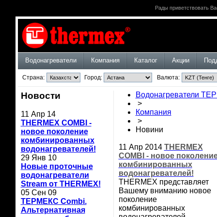
Рады приветствовать Ва
Водонагреватели
Компания
Каталог
Акции
Под
Страна:
Город:
Валюта:
Новости
Водонагреватели ТЕ
>
Компания
11 Апр 14
>
THERMEX COMBI -
Новини
новое поколение
комбинированных
11 Апр 2014
THERMEX
водонагревателей!
COMBI - новое поколени
29 Янв 10
комбинированных
Новые проточные
водонагревателей!
водонагреватели
THERMEX представляет
Stream от THERMEX!
Вашему вниманию новое
05 Сен 09
поколение
ТЕРМЕКС Combi.
комбинированных
Альтернативная
водонагревателей