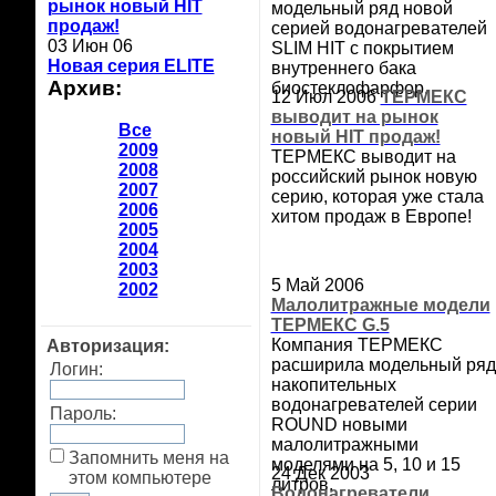
рынок новый HIT
модельный ряд новой
продаж!
серией водонагревателей
03 Июн 06
SLIM HIT с покрытием
Новая серия ELITE
внутреннего бака
Архив:
биостеклофарфор.
12 Июл 2006
ТЕРМЕКС
выводит на рынок
Все
новый HIT продаж!
2009
ТЕРМЕКС выводит на
2008
российский рынок новую
2007
серию, которая уже стала
2006
хитом продаж в Европе!
2005
2004
2003
5 Май 2006
2002
Малолитражные модели
ТЕРМЕКС G.5
Компания ТЕРМЕКС
Авторизация:
расширила модельный ряд
Логин:
накопительных
водонагревателей серии
Пароль:
ROUND новыми
малолитражными
Запомнить меня на
моделями на 5, 10 и 15
24 Дек 2003
этом компьютере
литров.
Водонагреватели