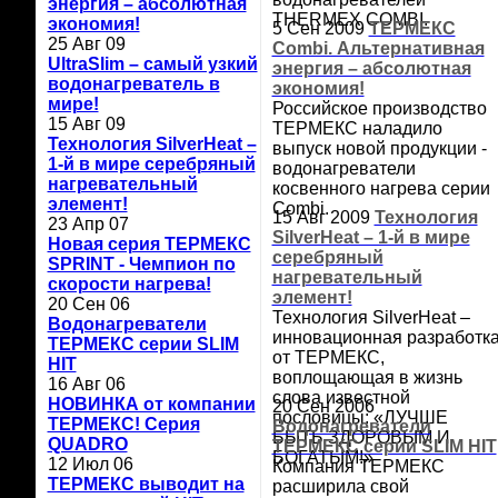
энергия – абсолютная
THERMEX COMBI.
экономия!
5 Сен 2009
ТЕРМЕКС
25 Авг 09
Combi. Альтернативная
UltraSlim – самый узкий
энергия – абсолютная
водонагреватель в
экономия!
мире!
Российское производство
15 Авг 09
ТЕРМЕКС наладило
Технология SilverHeat –
выпуск новой продукции -
1-й в мире серебряный
водонагреватели
нагревательный
косвенного нагрева серии
элемент!
Combi.
15 Авг 2009
Технология
23 Апр 07
SilverHeat – 1-й в мире
Новая серия ТЕРМЕКС
серебряный
SPRINT - Чемпион по
нагревательный
скорости нагрева!
элемент!
20 Сен 06
Технология SilverHeat –
Водонагреватели
инновационная разработк
ТЕРМЕКС серии SLIM
от ТЕРМЕКС,
HIT
воплощающая в жизнь
16 Авг 06
слова известной
НОВИНКА от компании
20 Сен 2006
пословицы: «ЛУЧШЕ
ТЕРМЕКС! Серия
Водонагреватели
БЫТЬ ЗДОРОВЫМ И
QUADRO
ТЕРМЕКС серии SLIM HIT
БОГАТЫМ!»
12 Июл 06
Компания ТЕРМЕКС
ТЕРМЕКС выводит на
расширила свой