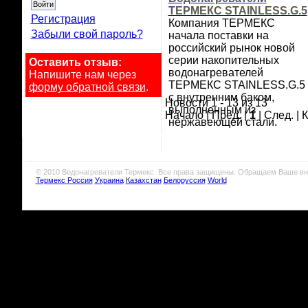
ТЕРМЕКС STAINLESS.G.5
Регистрация
Компания ТЕРМЕКС
Забыли свой пароль?
начала поставки на
российский рынок новой
серии накопительных
Оставить отзыв:
водонагревателей
Напишите нам через
ТЕРМЕКС STAINLESS.G.5
форму обратной связи
.
с внутренним баком,
Новости 1 - 13 из 13
выполненным из
Начало | Пред. |
1
| След. | 
нержавеющей стали.
© 2010 Водонагреватели Термекс. Все права защищены. Обращаем Ваше вн
Термекс Россия
Украина
Казахстан
Белоруссия
World