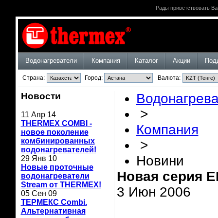
Рады приветствовать Ва
Водонагреватели
Компания
Каталог
Акции
Под
Страна:
Город:
Валюта:
Новости
Водонагрев
>
11 Апр 14
THERMEX COMBI -
Компания
новое поколение
комбинированных
>
водонагревателей!
Новини
29 Янв 10
Новые проточные
Новая серия E
водонагреватели
Stream от THERMEX!
3 Июн 2006
05 Сен 09
ТЕРМЕКС Combi.
Альтернативная