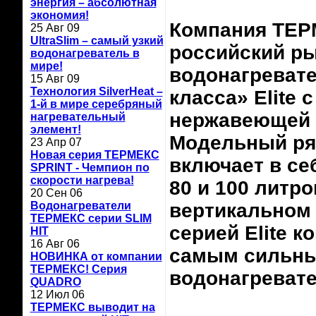
энергия – абсолютная
экономия!
Компания ТЕР
25 Авг 09
UltraSlim – самый узкий
российский р
водонагреватель в
мире!
водонагреват
15 Авг 09
Технология SilverHeat –
класса» Elite 
1-й в мире серебряный
нержавеющей 
нагревательный
элемент!
Модельный ряд
23 Апр 07
Новая серия ТЕРМЕКС
включает в себ
SPRINT - Чемпион по
скорости нагрева!
80 и 100 литро
20 Сен 06
Водонагреватели
вертикальном 
ТЕРМЕКС серии SLIM
серией Elite 
HIT
16 Авг 06
самым сильны
НОВИНКА от компании
ТЕРМЕКС! Серия
водонагревате
QUADRO
12 Июл 06
ТЕРМЕКС выводит на