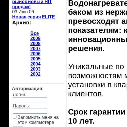
Водонагреват
рынок новый HIT
продаж!
баком из нерж
03 Июн 06
Новая серия ELITE
превосходят а
Архив:
показателям: к
Все
инновационные
2009
2008
решения.
2007
2006
2005
2004
Уникальные по
2003
возможностям м
2002
установки в кв
Авторизация:
клиентов.
Логин:
Пароль:
Срок гарантии 
Запомнить меня на
10 лет.
этом компьютере