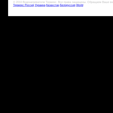
© 2010 Водонагреватели Термекс. Все права защищены. Обращаем Ваше вн
Термекс Россия
Украина
Казахстан
Белоруссия
World