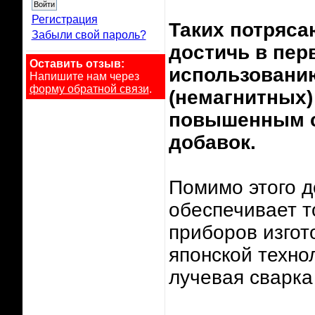
Регистрация
Таких потряса
Забыли свой пароль?
достичь в пер
Оставить отзыв:
использовани
Напишите нам через
форму обратной связи
.
(немагнитных)
повышенным 
добавок.
Помимо этого д
обеспечивает т
приборов изгот
японской техно
лучевая сварка 