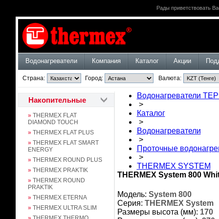
Рады приветствовать Ва
Водонагреватели
Компания
Каталог
Акции
Под
Страна:
Город:
Валюта:
Водонагреватели ТЕ
Накопительные
>
Каталог
»
THERMEX FLAT
>
DIAMOND TOUCH
Водонагреватели
»
THERMEX FLAT PLUS
>
»
THERMEX FLAT SMART
Проточные водонагре
ENERGY
>
»
THERMEX ROUND PLUS
THERMEX SYSTEM
»
THERMEX PRAKTIK
THERMEX System 800 Whi
»
THERMEX ROUND
PRAKTIK
Модель:
System 800
»
THERMEX ETERNA
Серия:
THERMEX System
»
THERMEX ULTRA SLIM
Размеры высота (мм):
170
»
THERMEX THERMO