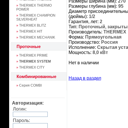
Размеры ширина (мм):
270
»
THERMEX THERMO
Размеры глубина (мм):
95
POWER
Диаметр присоединительны
»
THERMEX CHAMPION
(дюймы):
1/2
SILVERHEAT
Гарантия, лет:
2
»
THERMEX BLITZ
Тип:
Проточный, закрыты
»
THERMEX HIT
Производитель:
THERMEX
Форма:
Прямоугольная
»
THERMEX MECHANIK
Производство:
Россия
Проточные
Исполнение:
Скрытая уст
Мощность:
8,0 кВт
»
THERMEX PRIME
»
THERMEX SYSTEM
Нет в наличии
»
THERMEX CITY
Комбинированные
Назад в раздел
»
Серия COMBI
Авторизация:
Логин:
Пароль: