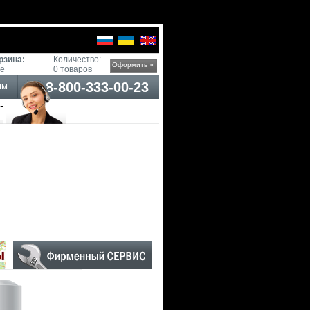
рзина:
Количество:
Оформить »
ге
0 товаров
8-800-333-00-23
ям
-