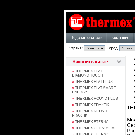
Водонагреватели
Компания
Страна:
Город:
Накопительные
»
THERMEX FLAT
DIAMOND TOUCH
»
THERMEX FLAT PLUS
»
THERMEX FLAT SMART
ENERGY
»
THERMEX ROUND PLUS
»
THERMEX PRAKTIK
THE
»
THERMEX ROUND
PRAKTIK
Мод
»
THERMEX ETERNA
Сер
»
THERMEX ULTRA SLIM
Вре
»
THERMEX THERMO