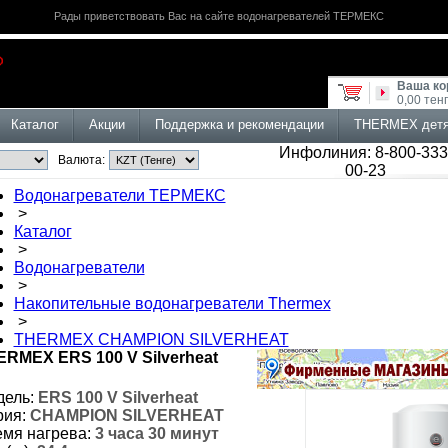
Рады приветствовать Вас на сайте водонагревателей ТЕРМЕКС
Ваша ко
0,00 тен
Каталог
Акции
Поддержка и рекомендации
THERMEX дет
Инфолиния: 8-800-333
Валюта:
00-23
Водонагреватели ТЕРМЕКС
>
Каталог
>
Водонагреватели
>
Накопительные водонагреватели Thermex
>
THERMEX CHAMPION SILVERHEAT
RMEX ERS 100 V Silverheat
ель:
ERS 100 V Silverheat
ия:
CHAMPION SILVERHEAT
мя нагрева:
3 часа 30 минут