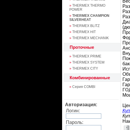
Вес 
»
THERMEX THERMO
Раз
POWER
Раз
»
THERMEX CHAMPION
Раз
SILVERHEAT
Диа
»
THERMEX BLITZ
(дю
»
THERMEX HIT
Про
Фо
»
THERMEX MECHANIK
Про
Проточные
Ано
Вну
»
THERMEX PRIME
Пок
»
THERMEX SYSTEM
бак
»
THERMEX CITY
Исп
Объ
Комбинированные
Гар
Гар
»
Серия COMBI
ГО
Мо
Авторизация:
Це
Логин:
Куп
Куп
На
Пароль: