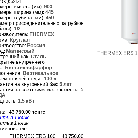
(кг):
24.4
меры высота (мм):
903
меры ширина (мм):
445
меры глубина (мм):
459
метр присоединительных патрубков
ймы):
1/2
изводитель:
THERMEX
рма:
Круглая
изводство:
Россия
д:
Магниевый
THERMEX ERS 100
тренний бак:
Сталь
рытие внутреннего
а:
Биостеклофарфор
олнение:
Вертикальное
ем горячей воды:
100 л
антия на внутренний бак:
5 лет
антия на электрические элементы:
2
ДА
щность:
1,5 кВт
на:
43 750,00 тенге
ить в 1 клик
ить в 1 клик
именование:
THERMEX ERS 100
43 750,00