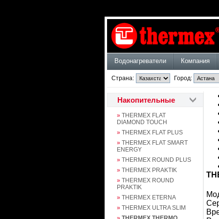
Водонагреватели
Компания
Страна:
Город:
Накопительные
»
THERMEX FLAT
DIAMOND TOUCH
»
THERMEX FLAT PLUS
»
THERMEX FLAT SMART
ENERGY
»
THERMEX ROUND PLUS
»
THERMEX PRAKTIK
TH
»
THERMEX ROUND
PRAKTIK
Мод
»
THERMEX ETERNA
Сер
»
THERMEX ULTRA SLIM
Вре
»
THERMEX THERMO