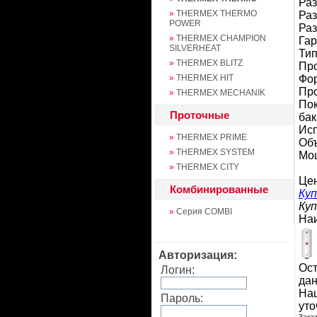
Раз
»
THERMEX THERMO
Раз
POWER
Раз
»
THERMEX CHAMPION
Гар
SILVERHEAT
Тип
»
THERMEX BLITZ
Про
»
THERMEX HIT
Фо
Про
»
THERMEX MECHANIK
Пок
Проточные
бак
Исп
»
THERMEX PRIME
Объ
»
THERMEX SYSTEM
Мо
»
THERMEX CITY
Це
Комбинированные
Куп
Куп
»
Серия COMBI
На
Авторизация:
Ост
Логин:
дан
Наш
Пароль:
уто
Заказ