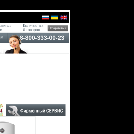
рзина:
Количество:
Оформить »
ге
0 товаров
8-800-333-00-23
ям
-