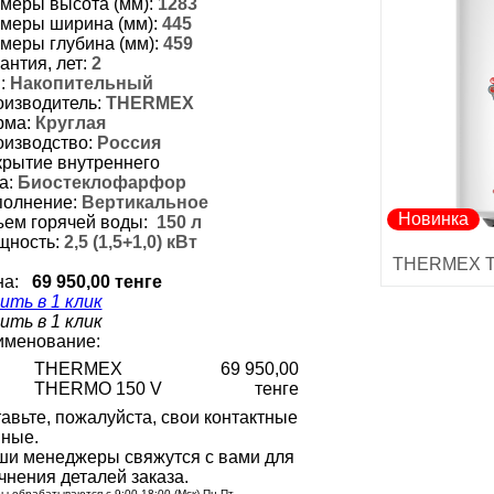
меры высота (мм):
1283
меры ширина (мм):
445
меры глубина (мм):
459
антия, лет:
2
:
Накопительный
изводитель:
THERMEX
рма:
Круглая
изводство:
Россия
рытие внутреннего
а:
Биостеклофарфор
олнение:
Вертикальное
Новинка
ем горячей воды:
150 л
щность:
2,5 (1,5+1,0) кВт
THERMEX T
на:
69 950,00 тенге
ить в 1 клик
ить в 1 клик
именование:
THERMEX
69 950,00
THERMO 150 V
тенге
авьте, пожалуйста, свои контактные
ные.
и менеджеры свяжутся с вами для
чнения деталей заказа.
ы обрабатываются с 9:00-18:00 (Мск) Пн-Пт.