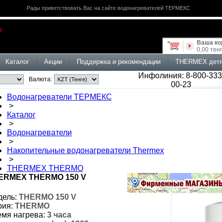
Рады приветствовать Вас на сайте водонагревателей ТЕРМЕКС
Ваша ко
0,00 тен
Каталог
Акции
Поддержка и рекомендации
THERMEX дет
Инфолиния: 8-800-333
Валюта:
00-23
Водонагреватели ТЕРМЕКС
>
Каталог
>
Водонагреватели
>
Накопительные водонагреватели Thermex
>
THERMEX THERMO
ERMEX THERMO 150 V
ель:
THERMO 150 V
ия:
THERMO
мя нагрева:
3 часа