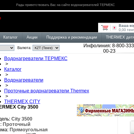
Рады приветствовать Вас на сайте водонагревателей ТЕРМЕКС
Ваша ко
0,00 тен
Каталог
Акции
Поддержка и рекомендации
THERMEX дет
Инфолиния: 8-800-333
Валюта:
00-23
Водонагреватели ТЕРМЕКС
>
Каталог
>
Водонагреватели
>
Проточные водонагреватели Thermex
>
THERMEX CITY
ERMEX City 3500
ель:
City 3500
:
Проточный
рма:
Прямоугольная