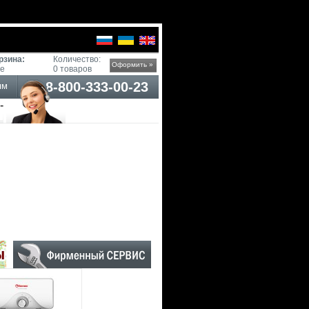
рзина:
Количество:
Оформить »
ге
0 товаров
8-800-333-00-23
ям
-