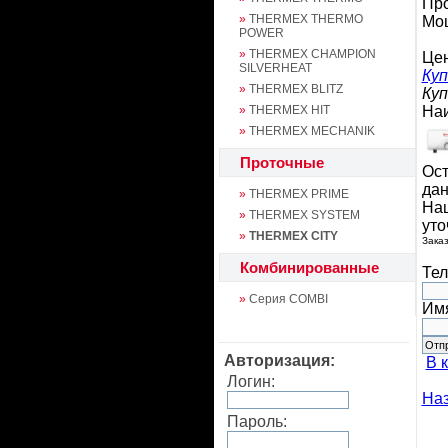
Про
»
THERMEX THERMO
Мо
POWER
»
THERMEX CHAMPION
Це
SILVERHEAT
Куп
»
THERMEX BLITZ
Куп
»
THERMEX HIT
На
»
THERMEX MECHANIK
Проточные
Ост
дан
»
THERMEX PRIME
Наш
»
THERMEX SYSTEM
уто
»
THERMEX CITY
Заказ
Комбинированные
Те
»
Серия COMBI
Им
Авторизация:
В 
Логин:
Наз
Пароль: