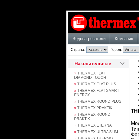
Водонагреватели
Компания
Страна:
Город:
Накопительные
»
THERMEX FLAT
DIAMOND TOUCH
»
THERMEX FLAT PLUS
»
THERMEX FLAT SMART
ENERGY
»
THERMEX ROUND PLUS
»
THERMEX PRAKTIK
TH
»
THERMEX ROUND
PRAKTIK
Мод
»
THERMEX ETERNA
Тип
»
THERMEX ULTRA SLIM
Фо
»
THERMEX THERMO