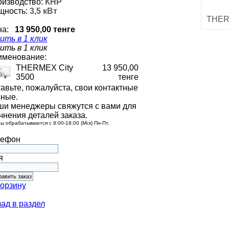
изводство:
КНР
щность:
3,5 кВт
THER
на:
13 950,00 тенге
ить в 1 клик
ить в 1 клик
именование:
THERMEX City
13 950,00
3500
тенге
авьте, пожалуйста, свои контактные
ные.
и менеджеры свяжутся с вами для
чнения деталей заказа.
ы обрабатываются с 9:00-18:00 (Мск) Пн-Пт.
лефон
я
корзину
ад в раздел