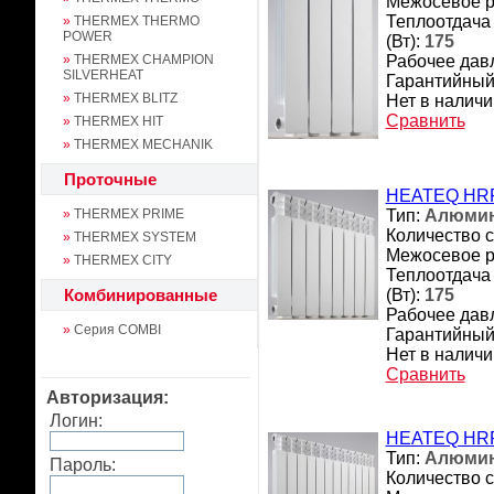
Межосевое р
Теплоотдача
»
THERMEX THERMO
POWER
(Вт):
175
»
THERMEX CHAMPION
Рабочее давл
SILVERHEAT
Гарантийный 
»
THERMEX BLITZ
Нет в наличи
Сравнить
»
THERMEX HIT
»
THERMEX MECHANIK
Проточные
HEATEQ HRP
»
THERMEX PRIME
Тип:
Алюми
Количество с
»
THERMEX SYSTEM
Межосевое р
»
THERMEX CITY
Теплоотдача
Комбинированные
(Вт):
175
Рабочее давл
»
Серия COMBI
Гарантийный 
Нет в наличи
Сравнить
Авторизация:
Логин:
HEATEQ HRP
Тип:
Алюми
Пароль:
Количество с