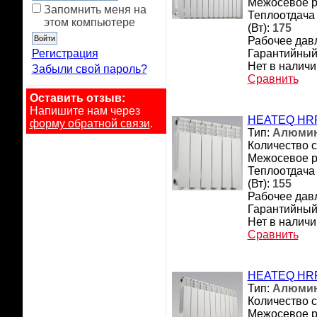
Межосевое р
Запомнить меня на
Теплоотдача
этом компьютере
(Вт):
175
Рабочее давл
Регистрация
Гарантийный 
Нет в наличи
Забыли свой пароль?
Сравнить
Оставить отзыв:
Напишите нам через
HEATEQ HRP
форму обратной связи
.
Тип:
Алюми
Количество с
Межосевое р
Теплоотдача
(Вт):
155
Рабочее давл
Гарантийный 
Нет в наличи
Сравнить
HEATEQ HRP
Тип:
Алюми
Количество с
Межосевое р