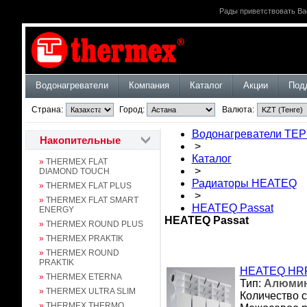
Рады приветствовать Ва
Водонагреватели
Компания
Каталог
Акции
Под
Страна:
Город:
Валюта:
Водонагреватели ТЕ
Накопительные
>
Каталог
»
THERMEX FLAT
>
DIAMOND TOUCH
Радиаторы HEATEQ
»
THERMEX FLAT PLUS
>
»
THERMEX FLAT SMART
HEATEQ Passat
ENERGY
HEATEQ Passat
»
THERMEX ROUND PLUS
»
THERMEX PRAKTIK
»
THERMEX ROUND
PRAKTIK
HEATEQ HRP
»
THERMEX ETERNA
Тип:
Алюми
»
THERMEX ULTRA SLIM
Количество с
»
THERMEX THERMO